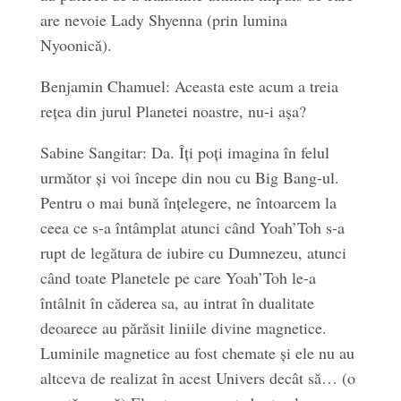
are nevoie Lady Shyenna (prin lumina
Nyoonică).
Benjamin Chamuel: Aceasta este acum a treia
rețea din jurul Planetei noastre, nu-i așa?
Sabine Sangitar: Da. Îți poți imagina în felul
următor și voi începe din nou cu Big Bang-ul.
Pentru o mai bună înțelegere, ne întoarcem la
ceea ce s-a întâmplat atunci când Yoah’Toh s-a
rupt de legătura de iubire cu Dumnezeu, atunci
când toate Planetele pe care Yoah’Toh le-a
întâlnit în căderea sa, au intrat în dualitate
deoarece au părăsit liniile divine magnetice.
Luminile magnetice au fost chemate și ele nu au
altceva de realizat în acest Univers decât să… (o