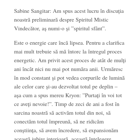
Sabine Sangitar: Am spus acest lucru în discuția
noastră preliminară despre Spiritul Mistic
Vindecător, aș numi-o și ”spiritul sfânt”.
Este o energie care încă lipsea. Pentru a clarifica
mai mult trebuie să mă întorc la întregul proces
energetic. Am privit acest proces de atât de mulți
ani încât nici nu mai pot număra anii. Urmăresc
în mod constant și pot vedea corpurile de lumină
ale celor care și-au dezvoltat totul pe deplin –
așa cum a spus mereu Kryon: ”Purtați în voi tot
ce aveți nevoie!”. Timp de zeci de ani a fost în
sarcina noastră să activăm totul din noi, să
conectăm totul împreună, să ne ridicăm
conștiința, să avem încredere, să expansionăm
această iubire interioară, această înțelegere