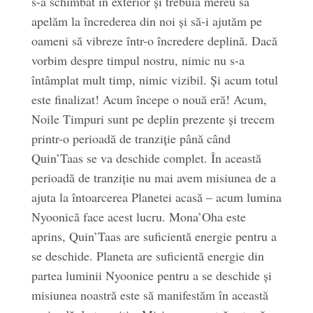
s-a schimbat în exterior și trebuia mereu să
apelăm la încrederea din noi și să-i ajutăm pe
oameni să vibreze într-o încredere deplină. Dacă
vorbim despre timpul nostru, nimic nu s-a
întâmplat mult timp, nimic vizibil. Și acum totul
este finalizat! Acum începe o nouă eră! Acum,
Noile Timpuri sunt pe deplin prezente și trecem
printr-o perioadă de tranziție până când
Quin’Taas se va deschide complet. În această
perioadă de tranziție nu mai avem misiunea de a
ajuta la întoarcerea Planetei acasă – acum lumina
Nyoonică face acest lucru. Mona’Oha este
aprins, Quin’Taas are suficientă energie pentru a
se deschide. Planeta are suficientă energie din
partea luminii Nyoonice pentru a se deschide și
misiunea noastră este să manifestăm în această