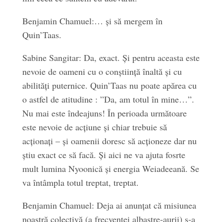
Benjamin Chamuel:… și să mergem în
Quin’Taas.
Sabine Sangitar: Da, exact. Și pentru aceasta este
nevoie de oameni cu o conștiință înaltă și cu
abilități puternice. Quin’Taas nu poate apărea cu
o astfel de atitudine : ”Da, am totul în mine…”.
Nu mai este îndeajuns! În perioada următoare
este nevoie de acțiune și chiar trebuie să
acționați – și oamenii doresc să acționeze dar nu
știu exact ce să facă. Și aici ne va ajuta fosrte
mult lumina Nyoonică și energia Weiadeeană. Se
va întâmpla totul treptat, treptat.
Benjamin Chamuel: Deja ai anunțat că misiunea
noastră colectivă (a frecvenței albastre-aurii) s-a