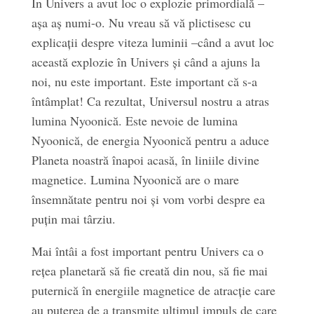
În Univers a avut loc o explozie primordială –
așa aș numi-o. Nu vreau să vă plictisesc cu
explicații despre viteza luminii –când a avut loc
această explozie în Univers și când a ajuns la
noi, nu este important. Este important că s-a
întâmplat! Ca rezultat, Universul nostru a atras
lumina Nyoonică. Este nevoie de lumina
Nyoonică, de energia Nyoonică pentru a aduce
Planeta noastră înapoi acasă, în liniile divine
magnetice. Lumina Nyoonică are o mare
însemnătate pentru noi și vom vorbi despre ea
puțin mai târziu.
Mai întâi a fost important pentru Univers ca o
rețea planetară să fie creată din nou, să fie mai
puternică în energiile magnetice de atracție care
au puterea de a transmite ultimul impuls de care