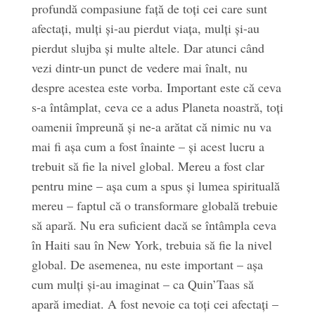
profundă compasiune față de toți cei care sunt
afectați, mulți și-au pierdut viața, mulți și-au
pierdut slujba și multe altele. Dar atunci când
vezi dintr-un punct de vedere mai înalt, nu
despre acestea este vorba. Important este că ceva
s-a întâmplat, ceva ce a adus Planeta noastră, toți
oamenii împreună și ne-a arătat că nimic nu va
mai fi așa cum a fost înainte – și acest lucru a
trebuit să fie la nivel global. Mereu a fost clar
pentru mine – așa cum a spus și lumea spirituală
mereu – faptul că o transformare globală trebuie
să apară. Nu era suficient dacă se întâmpla ceva
în Haiti sau în New York, trebuia să fie la nivel
global. De asemenea, nu este important – așa
cum mulți și-au imaginat – ca Quin’Taas să
apară imediat. A fost nevoie ca toți cei afectați –