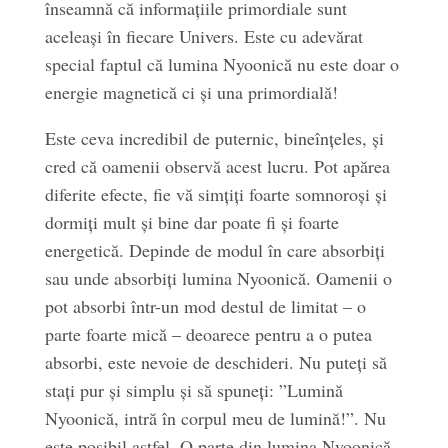
înseamnă că informațiile primordiale sunt
aceleași în fiecare Univers. Este cu adevărat
special faptul că lumina Nyoonică nu este doar o
energie magnetică ci și una primordială!
Este ceva incredibil de puternic, bineînțeles, și
cred că oamenii observă acest lucru. Pot apărea
diferite efecte, fie vă simțiți foarte somnoroși și
dormiți mult și bine dar poate fi și foarte
energetică. Depinde de modul în care absorbiți
sau unde absorbiți lumina Nyoonică. Oamenii o
pot absorbi într-un mod destul de limitat – o
parte foarte mică – deoarece pentru a o putea
absorbi, este nevoie de deschideri. Nu puteți să
stați pur și simplu și să spuneți: ”Lumină
Nyoonică, intră în corpul meu de lumină!”. Nu
este posibil astfel. O parte din lumina Nyoonică