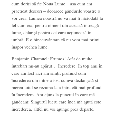
cum doriți să fie Noua Lume – așa cum am
practicat deseori – deoarece gândurile voastre o
vor crea. Lumea noastră nu va mai fi niciodată la
fel cum era, pentru nimeni din această întreagă
lume, chiar și pentru cei care acționează în
umbră. E o binecuvântare că nu vom mai primi
înapoi vechea lume.
Benjamin Chamuel: Frumos! Atât de multe
întrebări mi-au apărut… Încredere. În toți anii în
care am fost aici am simțit profund cum
încrederea din mine a fost cumva declanșată și
mereu totul se rezuma la a intra cât mai profund
în încredere. Am ajuns la punctul în care mă
gândeam: Singurul lucru care încă mă ajută este
încrederea, altfel nu voi ajunge prea departe.