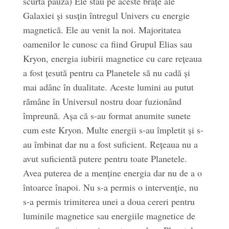
scurtă pauză) Ele stau pe aceste brațe ale
Galaxiei și susțin întregul Univers cu energie
magnetică. Ele au venit la noi. Majoritatea
oamenilor le cunosc ca fiind Grupul Elias sau
Kryon, energia iubirii magnetice cu care rețeaua
a fost țesută pentru ca Planetele să nu cadă și
mai adânc în dualitate. Aceste lumini au putut
rămâne în Universul nostru doar fuzionând
împreună. Așa că s-au format anumite sunete
cum este Kryon. Multe energii s-au împletit și s-
au îmbinat dar nu a fost suficient. Rețeaua nu a
avut suficientă putere pentru toate Planetele.
Avea puterea de a menține energia dar nu de a o
întoarce înapoi. Nu s-a permis o intervenție, nu
s-a permis trimiterea unei a doua cereri pentru
luminile magnetice sau energiile magnetice de