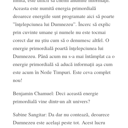
limită, este dificil să chemi anumite informații.
Aceasta este numită energia primordială
deoarece energiile sunt programate aici să poarte
”înțelepciunea lui Dumnezeu”. Încerc să explic
prin cuvinte umane și numele nu este tocmai
corect dar nu știu cum să o denumesc altfel. O
energie primordială poartă înțelepciunea lui
Dumnezeu. Până acum nu s-a mai întâmplat ca o
energie primordială să aducă informații așa cum
este acum în Noile Timpuri. Este ceva complet
nou!
Benjamin Chamuel: Deci această energie
primordială vine dintr-un alt univers?
Sabine Sangitar: Da dar nu contează, deoarece
Dumnezeu este același peste tot. Acest lucru