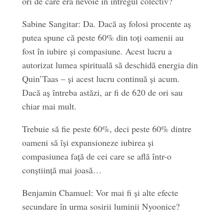
ori de care era nevoie în întregul colectiv?
Sabine Sangitar: Da. Dacă aș folosi procente aș
putea spune că peste 60% din toți oamenii au
fost în iubire și compasiune. Acest lucru a
autorizat lumea spirituală să deschidă energia din
Quin’Taas – și acest lucru continuă și acum.
Dacă aș întreba astăzi, ar fi de 620 de ori sau
chiar mai mult.
Trebuie să fie peste 60%, deci peste 60% dintre
oameni să își expansioneze iubirea și
compasiunea față de cei care se află într-o
conștiință mai joasă…
Benjamin Chamuel: Vor mai fi și alte efecte
secundare în urma sosirii luminii Nyoonice?