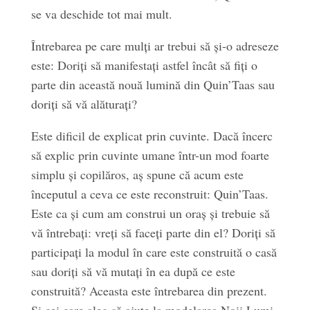
se va deschide tot mai mult.
Întrebarea pe care mulți ar trebui să și-o adreseze
este: Doriți să manifestați astfel încât să fiți o
parte din această nouă lumină din Quin’Taas sau
doriți să vă alăturați?
Este dificil de explicat prin cuvinte. Dacă încerc
să explic prin cuvinte umane într-un mod foarte
simplu și copilăros, aș spune că acum este
începutul a ceva ce este reconstruit: Quin’Taas.
Este ca și cum am construi un oraș și trebuie să
vă întrebați: vreți să faceți parte din el? Doriți să
participați la modul în care este construită o casă
sau doriți să vă mutați în ea după ce este
construită? Aceasta este întrebarea din prezent.