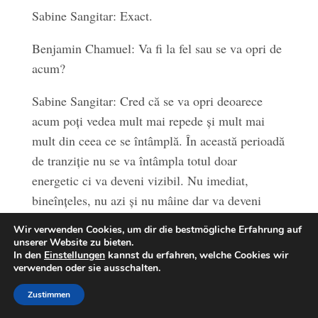
Sabine Sangitar: Exact.
Benjamin Chamuel: Va fi la fel sau se va opri de
acum?
Sabine Sangitar: Cred că se va opri deoarece
acum poți vedea mult mai repede și mult mai
mult din ceea ce se întâmplă. În această perioadă
de tranziție nu se va întâmpla totul doar
energetic ci va deveni vizibil. Nu imediat,
bineînțeles, nu azi și nu mâine dar va deveni
vizibil și se va întâmpla foarte repede. Poți vedea
Wir verwenden Cookies, um dir die bestmögliche Erfahrung auf
chiar acum!
unserer Website zu bieten.
In den
Einstellungen
kannst du erfahren, welche Cookies wir
verwenden oder sie ausschalten.
Și îți vei putea folosi abilitățile mult mai mult. Îți
vei înțelege conștiința mai înaltă mult mai bine
Zustimmen
decât orice altceva. Totul se rezumă la acest