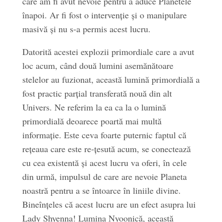
care am fi avut nevoie pentru a aduce Planetele
înapoi. Ar fi fost o intervenție și o manipulare
masivă și nu s-a permis acest lucru.
Datorită acestei explozii primordiale care a avut
loc acum, când două lumini asemănătoare
stelelor au fuzionat, această lumină primordială a
fost practic parțial transferată nouă din alt
Univers. Ne referim la ea ca la o lumină
primordială deoarece poartă mai multă
informație. Este ceva foarte puternic faptul că
rețeaua care este re-țesută acum, se conectează
cu cea existentă și acest lucru va oferi, în cele
din urmă, impulsul de care are nevoie Planeta
noastră pentru a se întoarce în liniile divine.
Bineînțeles că acest lucru are un efect asupra lui
Lady Shyenna! Lumina Nyoonică, această