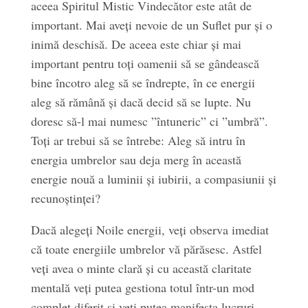
aceea Spiritul Mistic Vindecător este atât de
important. Mai aveți nevoie de un Suflet pur și o
inimă deschisă. De aceea este chiar și mai
important pentru toți oamenii să se gândească
bine încotro aleg să se îndrepte, în ce energii
aleg să rămână și dacă decid să se lupte. Nu
doresc să-l mai numesc ”întuneric” ci ”umbră”.
Toți ar trebui să se întrebe: Aleg să intru în
energia umbrelor sau deja merg în această
energie nouă a luminii și iubirii, a compasiunii și
recunoștinței?
Dacă alegeți Noile energii, veți observa imediat
că toate energiile umbrelor vă părăsesc. Astfel
veți avea o minte clară și cu această claritate
mentală veți putea gestiona totul într-un mod
complet diferit și veți putea manifesta lucruri