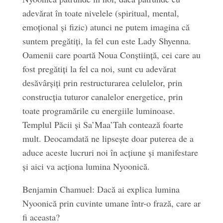
adevărat în toate nivelele (spiritual, mental,
emoțional și fizic) atunci ne putem imagina că
suntem pregătiți, la fel cun este Lady Shyenna.
Oamenii care poartă Noua Conștiință, cei care au
fost pregătiți la fel ca noi, sunt cu adevărat
desăvârșiți prin restructurarea celulelor, prin
construcția tuturor canalelor energetice, prin
toate programările cu energiile luminoase.
Templul Păcii și Sa’Maa’Tah contează foarte
mult. Deocamdată ne lipsește doar puterea de a
aduce aceste lucruri noi în acțiune și manifestare
și aici va acționa lumina Nyoonică.
Benjamin Chamuel: Dacă ai explica lumina
Nyoonică prin cuvinte umane într-o frază, care ar
fi aceasta?