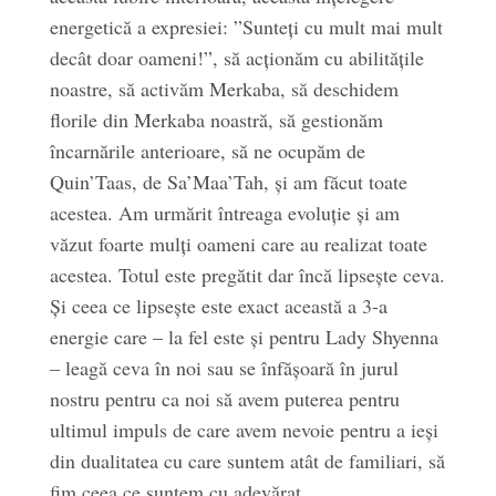
energetică a expresiei: ”Sunteți cu mult mai mult
decât doar oameni!”, să acționăm cu abilitățile
noastre, să activăm Merkaba, să deschidem
florile din Merkaba noastră, să gestionăm
încarnările anterioare, să ne ocupăm de
Quin’Taas, de Sa’Maa’Tah, și am făcut toate
acestea. Am urmărit întreaga evoluție și am
văzut foarte mulți oameni care au realizat toate
acestea. Totul este pregătit dar încă lipsește ceva.
Și ceea ce lipsește este exact această a 3-a
energie care – la fel este și pentru Lady Shyenna
– leagă ceva în noi sau se înfășoară în jurul
nostru pentru ca noi să avem puterea pentru
ultimul impuls de care avem nevoie pentru a ieși
din dualitatea cu care suntem atât de familiari, să
fim ceea ce suntem cu adevărat.