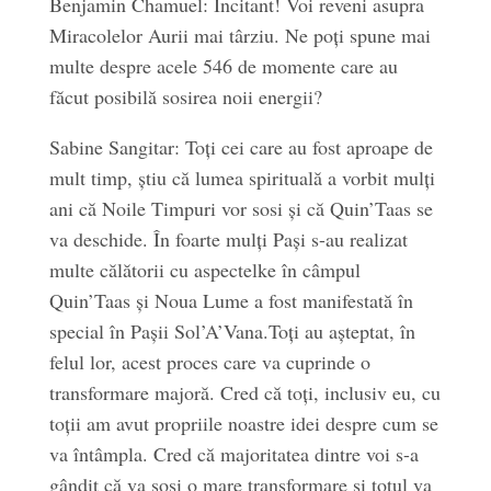
Benjamin Chamuel: Incitant! Voi reveni asupra
Miracolelor Aurii mai târziu. Ne poți spune mai
multe despre acele 546 de momente care au
făcut posibilă sosirea noii energii?
Sabine Sangitar: Toți cei care au fost aproape de
mult timp, știu că lumea spirituală a vorbit mulți
ani că Noile Timpuri vor sosi și că Quin’Taas se
va deschide. În foarte mulți Pași s-au realizat
multe călătorii cu aspectelke în câmpul
Quin’Taas și Noua Lume a fost manifestată în
special în Pașii Sol’A’Vana.Toți au așteptat, în
felul lor, acest proces care va cuprinde o
transformare majoră. Cred că toți, inclusiv eu, cu
toții am avut propriile noastre idei despre cum se
va întâmpla. Cred că majoritatea dintre voi s-a
gândit că va sosi o mare transformare și totul va