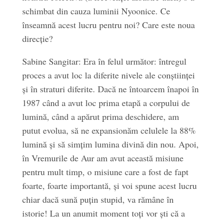
schimbat din cauza luminii Nyoonice. Ce
înseamnă acest lucru pentru noi? Care este noua
direcție?
Sabine Sangitar: Era în felul următor: întregul
proces a avut loc la diferite nivele ale conștiinței
și în straturi diferite. Dacă ne întoarcem înapoi în
1987 când a avut loc prima etapă a corpului de
lumină, când a apărut prima deschidere, am
putut evolua, să ne expansionăm celulele la 88%
lumină și să simțim lumina divină din nou. Apoi,
în Vremurile de Aur am avut această misiune
pentru mult timp, o misiune care a fost de fapt
foarte, foarte importantă, și voi spune acest lucru
chiar dacă sună puțin stupid, va rămâne în
istorie! La un anumit moment toți vor ști că a