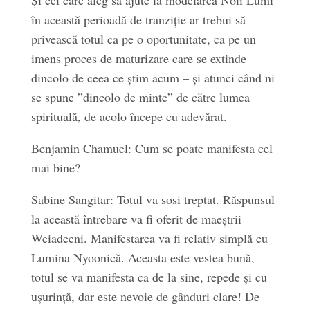
Și cei care aleg să ajute la modelarea Noii Lumi
în această perioadă de tranziție ar trebui să
privească totul ca pe o oportunitate, ca pe un
imens proces de maturizare care se extinde
dincolo de ceea ce știm acum – și atunci când ni
se spune ”dincolo de minte” de către lumea
spirituală, de acolo începe cu adevărat.
Benjamin Chamuel: Cum se poate manifesta cel
mai bine?
Sabine Sangitar: Totul va sosi treptat. Răspunsul
la această întrebare va fi oferit de maeștrii
Weiadeeni. Manifestarea va fi relativ simplă cu
Lumina Nyoonică. Aceasta este vestea bună,
totul se va manifesta ca de la sine, repede și cu
ușurință, dar este nevoie de gânduri clare! De