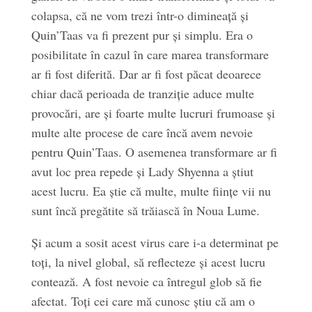
colapsa, că ne vom trezi într-o dimineață și
Quin’Taas va fi prezent pur și simplu. Era o
posibilitate în cazul în care marea transformare
ar fi fost diferită. Dar ar fi fost păcat deoarece
chiar dacă perioada de tranziție aduce multe
provocări, are și foarte multe lucruri frumoase și
multe alte procese de care încă avem nevoie
pentru Quin’Taas. O asemenea transformare ar fi
avut loc prea repede și Lady Shyenna a știut
acest lucru. Ea știe că multe, multe ființe vii nu
sunt încă pregătite să trăiască în Noua Lume.
Și acum a sosit acest virus care i-a determinat pe
toți, la nivel global, să reflecteze și acest lucru
contează. A fost nevoie ca întregul glob să fie
afectat. Toți cei care mă cunosc știu că am o